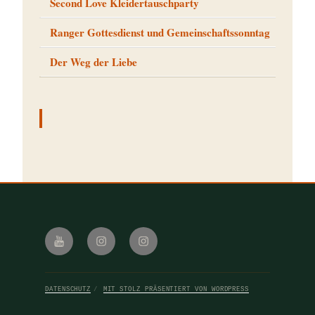
Second Love Kleidertauschparty
Ranger Gottesdienst und Gemeinschaftssonntag
Der Weg der Liebe
Youtube
Instagram
Instagram
iBelieve
Royal
Rangers
115
DATENSCHUTZ
MIT STOLZ PRÄSENTIERT VON WORDPRESS