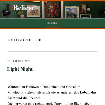
Zum
iBelieve
Inhalt
springen
INTERNATIONAL CHURCH
MENÜ
KATEGORIE:
KIDS
VERÖFFENTLICHT
19. OKTOBER 2025
AM
Light Night
Während an Halloween Dunkelheit und Grusel im
das Leben, das
Mittelpunkt stehen, feiern wir etwas anderes:
Licht und die Freude!
Dich erwartet eine richtig coole Party – ohne Eltern, aber mit