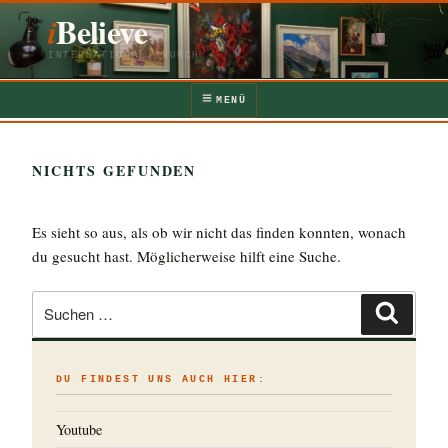
Zum
iBelieve
Inhalt
springen
INTERNATIONAL CHURCH
MENÜ
NICHTS GEFUNDEN
Es sieht so aus, als ob wir nicht das finden konnten, wonach
du gesucht hast. Möglicherweise hilft eine Suche.
Suche
Suche
nach:
DU FINDEST UNS AUCH HIER:
Youtube