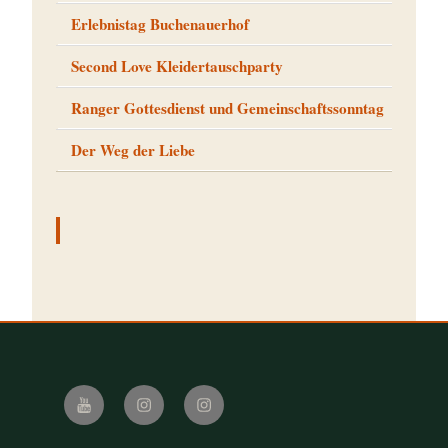
Erlebnistag Buchenauerhof
Second Love Kleidertauschparty
Ranger Gottesdienst und Gemeinschaftssonntag
Der Weg der Liebe
Youtube
Instagram
Instagram
iBelieve
Royal