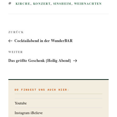
SCHLAGWÖRTER
KIRCHE
,
KONZERT
,
SINSHEIM
,
WEIHNACHTEN
Beitragsnavigation
Vorheriger
ZURÜCK
Beitrag
Cocktailabend in der WunderBAR
Nächster
WEITER
Beitrag
Das größte Geschenk {Heilig Abend}
DU FINDEST UNS AUCH HIER:
Youtube
Instagram iBelieve