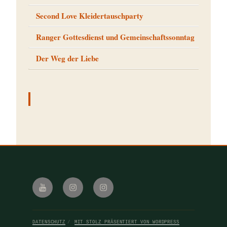
Second Love Kleidertauschparty
Ranger Gottesdienst und Gemeinschaftssonntag
Der Weg der Liebe
Youtube
Instagram
Instagram
iBelieve
Royal
Rangers
115
DATENSCHUTZ
MIT STOLZ PRÄSENTIERT VON WORDPRESS