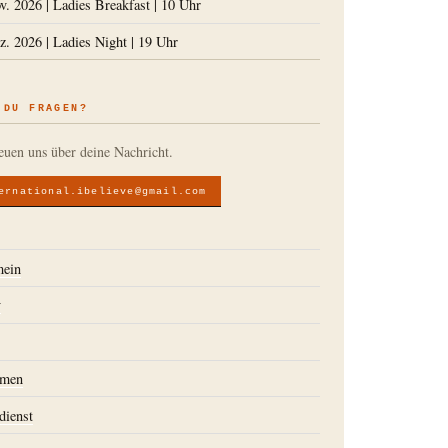
v. 2026
|
Ladies Breakfast
|
10 Uhr
z. 2026
|
Ladies Night
|
19 Uhr
 DU FRAGEN?
euen uns über deine Nachricht.
ernational.ibelieve@gmail.com
mein
v
s
emen
dienst