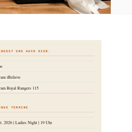
INDEST UNS AUCH HIER:
be
ram iBelieve
ram Royal Rangers 115
ENDE TERMINE
t. 2026
|
Ladies Night
|
19 Uhr