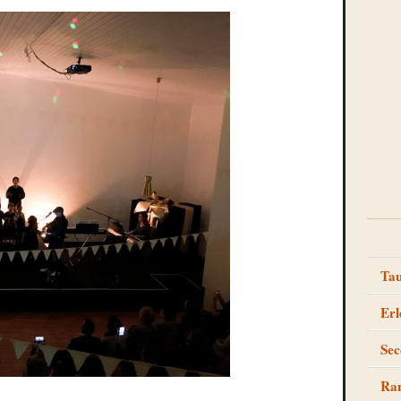
Tau
Erl
Sec
Ran