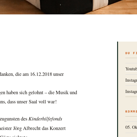
DU F
Youtu
danken, die am 16.12.2018 unser
Instag
Instag
en haben sich gelohnt – die Musik und
s, dass unser Saal voll war!
KOMM
 zugunsten des
Kinderhilfefonds
05. Ok
ister Jörg Albrecht das Konzert