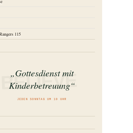
se
s
 Rangers 115
„Gottesdienst mit
BELIEVE
Kinderbetreuung“
JEDEN SONNTAG UM 10 UHR