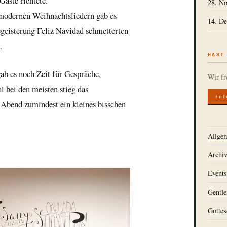
Gäste richtete.
28. No
modernen Weihnachtsliedern gab es
14. De
Begeisterung Feliz Navidad schmetterten
.
HAST
ab es noch Zeit für Gespräche,
Wir fr
bei den meisten stieg das
int
bend zumindest ein kleines bisschen
Allge
Archi
Event
Gentl
Gottes